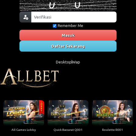
Remember Me
Masuk
Daftar Sekarang
Desktop
Wap
All Games Lobby
Quick Baccarat Q001
Roulette R001