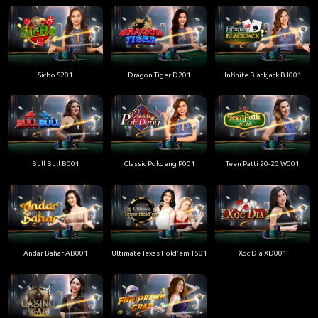
Sicbo S201
Dragon Tiger D201
Infinite Blackjack BJ001
Bull Bull B001
Classic Pokdeng P001
Teen Patti 20-20 W001
Andar Bahar AB001
Ultimate Texas Hold'em T501
Xoc Dia XD001