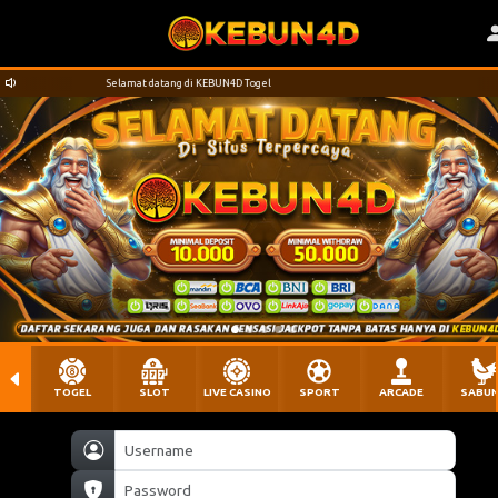
Selamat datang di KEBUN4D Togel
TOGEL
SLOT
LIVE CASINO
SPORT
ARCADE
SABU