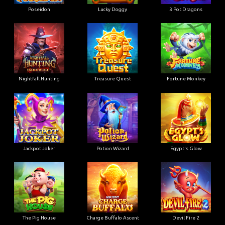
Poseidon
Lucky Doggy
3 Pot Dragons
Nightfall Hunting
Treasure Quest
Fortune Monkey
Jackpot Joker
Potion Wizard
Egypt's Glow
The Pig House
Charge Buffalo Ascent
Devil Fire 2