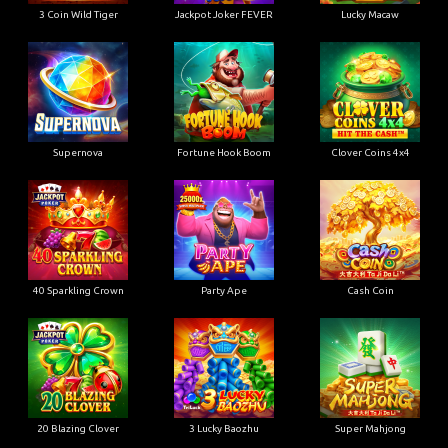
3 Coin Wild Tiger
Jackpot Joker FEVER
Lucky Macaw
Supernova
Fortune Hook Boom
Clover Coins 4x4
40 Sparkling Crown
Party Ape
Cash Coin
20 Blazing Clover
3 Lucky Baozhu
Super Mahjong