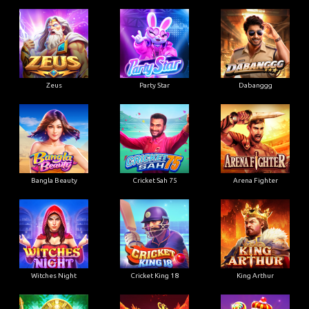
Zeus
Party Star
Dabanggg
Bangla Beauty
Cricket Sah 75
Arena Fighter
Witches Night
Cricket King 18
King Arthur