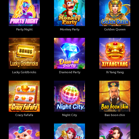
Party Night
Monkey Party
Golden Queen
Lucky Goldbricks
Diamond Party
Xi Yang Yang
Crazy FaFaFa
Night City
Bao boon chin