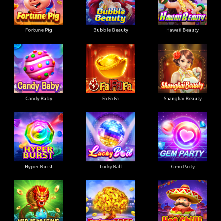
Fortune Pig
Bubble Beauty
Hawaii Beauty
Candy Baby
Fa Fa Fa
Shanghai Beauty
Hyper Burst
Lucky Ball
Gem Party