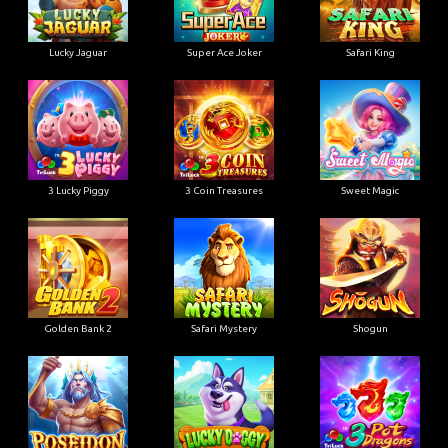
Lucky Jaguar
Super Ace Joker
Safari King
3 Lucky Piggy
3 Coin Treasures
Sweet Magic
Golden Bank 2
Safari Mystery
Shogun