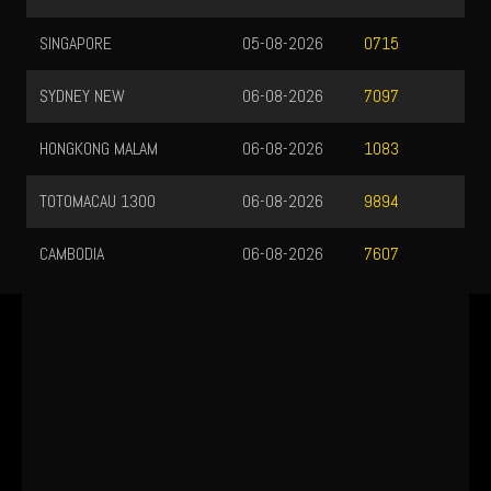
SINGAPORE
05-08-2026
0715
SYDNEY NEW
06-08-2026
7097
HONGKONG MALAM
06-08-2026
1083
TOTOMACAU 1300
06-08-2026
9894
CAMBODIA
06-08-2026
7607