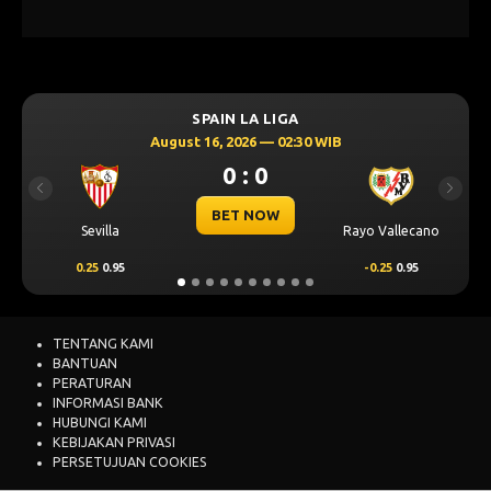
SPAIN LA LIGA
August 16, 2026 — 02:30 WIB
Au
0 : 0
Previous
Next
BET NOW
Rayo Vallecano
Alaves
5
-0.25
0.95
0.00
0.62
TENTANG KAMI
BANTUAN
PERATURAN
INFORMASI BANK
HUBUNGI KAMI
KEBIJAKAN PRIVASI
PERSETUJUAN COOKIES