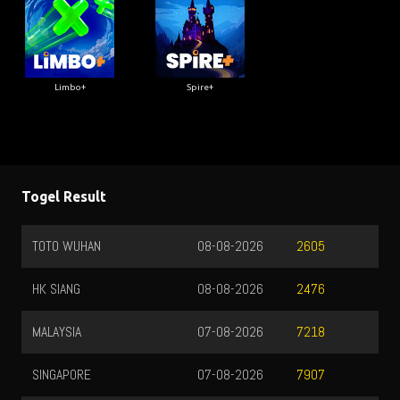
Limbo+
Spire+
Togel Result
TOTO WUHAN
08-08-2026
2605
HK SIANG
08-08-2026
2476
MALAYSIA
07-08-2026
7218
SINGAPORE
07-08-2026
7907