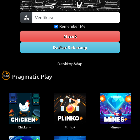
Remember Me
Masuk
Daftar Sekarang
Desktop
Wap
Pragmatic Play
Chicken+
Plinko+
Mines+